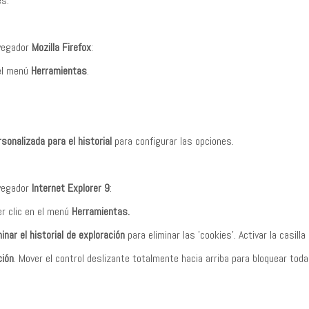
es.
avegador
Mozilla Firefox
:
 el menú
Herramientas
.
sonalizada para el historial
para configurar las opciones.
avegador
Internet Explorer 9
:
er clic en el menú
Herramientas.
minar el historial de exploración
para eliminar las 'cookies'. Activar la casilla
ción
. Mover el control deslizante totalmente hacia arriba para bloquear toda