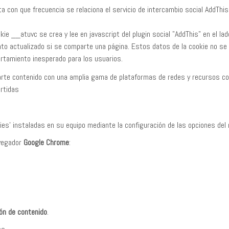
a con que frecuencia se relaciona el servicio de intercambio social AddThi
kie __atuvc se crea y lee en javascript del plugin social "AddThis" en el lad
to actualizado si se comparte una página. Estos datos de la cookie no se r
rtamiento inesperado para los usuarios.
rte contenido con una amplia gama de plataformas de redes y recursos co
rtidas
ookies' instaladas en su equipo mediante la configuración de las opciones del
avegador
Google Chrome
:
ón de contenido
.