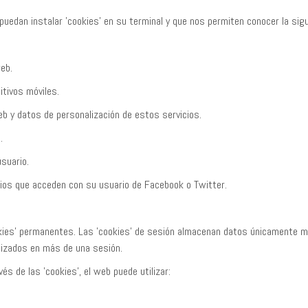
puedan instalar 'cookies' en su terminal y que nos permiten conocer la sigu
web.
itivos móviles.
eb y datos de personalización de estos servicios.
.
usuario.
rios que acceden con su usuario de Facebook o Twitter.
kies' permanentes. Las 'cookies' de sesión almacenan datos únicamente mi
ilizados en más de una sesión.
és de las 'cookies', el web puede utilizar: