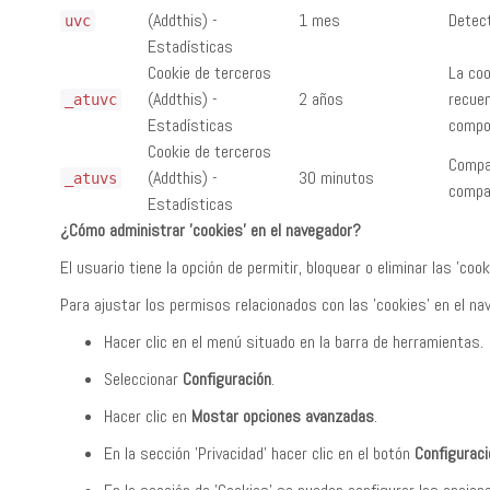
(Addthis) -
1 mes
Detect
uvc
Estadísticas
Cookie de terceros
La coo
(Addthis) -
2 años
recuen
_atuvc
Estadísticas
compo
Cookie de terceros
Compa
(Addthis) -
30 minutos
_atuvs
compa
Estadísticas
¿Cómo administrar 'cookies' en el navegador?
El usuario tiene la opción de permitir, bloquear o eliminar las 'c
Para ajustar los permisos relacionados con las 'cookies' en el n
Hacer clic en el menú situado en la barra de herramientas.
Seleccionar
Configuración
.
Hacer clic en
Mostar opciones avanzadas
.
En la sección 'Privacidad' hacer clic en el botón
Configuraci