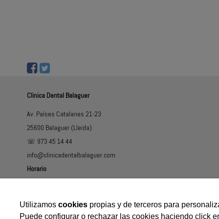
Clinica Dental Balaguer
Av. Países Catalanes 21-23
25600 Balaguer (Lleida)
☏ 973 45 14 44
info@clinicadentalbalaguer.com
Horario
De Lunes a Sábado de 09.30h 20.30h.
Utilizamos
cookies
propias y de terceros para personaliza
Puede configurar o rechazar las cookies haciendo click e