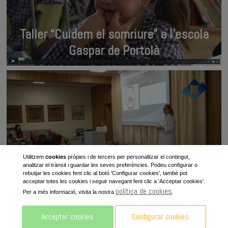
Taller “Cuidem el somriure” a l’escola
Gaspar de Portolà
Clínica Dental imparteix un taller de salut
Utilitzem
cookies
pròpies i de tercers per personalitzar el contingut,
analitzar el trànsit i guardar les seves preferències. Podeu configurar o
infantil a l’escola Vedruna
rebutjar les cookies fent clic al botó 'Configurar cookies', també pot
acceptar totes les cookies i seguir navegant fent clic a 'Acceptar cookies'.
política de cookies
Per a més informació, visita la nostra
.
Acceptar cookies
Configurar cookies